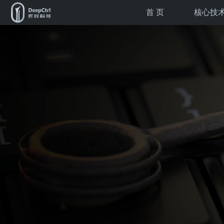
首 页
核心技