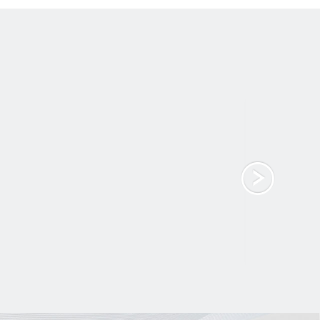
网盯C
属地IP智能巡检平台