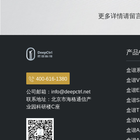
更多详情请留
产品
盒谐
400-616-1380
盒谐V
盒谐E
公司邮箱：info@deepctrl.net
联系地址：北京市海格通信产
盒谐S
业园科研楼C座
盒谐T
盒谐
盒谐A